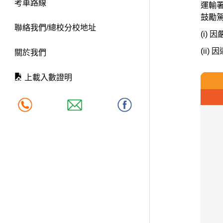
考車路線
運輸
鼓勵駕
聯絡我們/總校分校地址
(i)
(ii
關於我們
上載入數證明