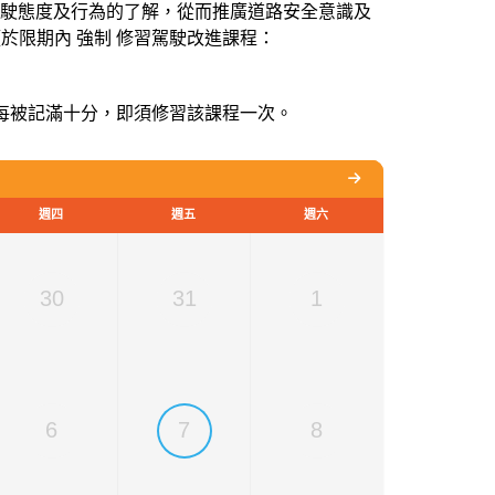
駕駛態度及行為的了解，從而推廣道路安全意識及
士須於限期內 強制 修習駕駛改進課程：
。每被記滿十分，即須修習該課程一次。
週四
週五
週六
30
31
1
6
7
8