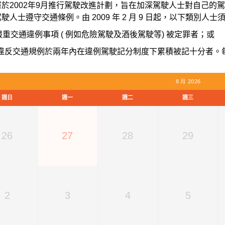
署於2002年9月推行駕駛改進計劃，旨在加深駕駛人士對自己的
駛人士遵守交通條例。由 2009 年 2 月 9 日起，以下類別人
 因嚴重交通違例事項 ( 例如危險駕駛及酒後駕駛等) 被定罪者；或
) 因違反交通規例於兩年內在違例駕駛記分制度下累積被記十分者
8 月 2026
週日
週一
週二
週三
26
27
28
29
2
3
4
5