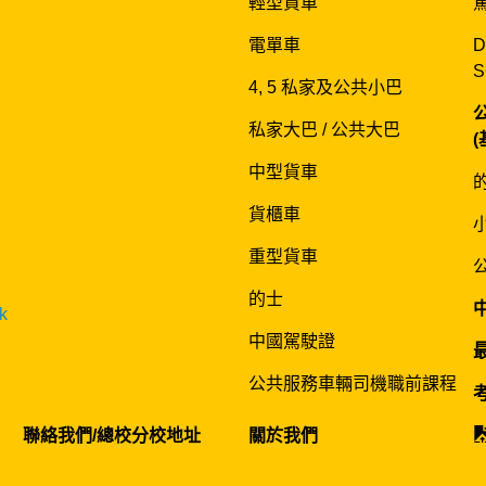
輕型貨車
電單車
D
S
4, 5 私家及公共小巴
私家大巴 / 公共大巴
中型貨車
貨櫃車
重型貨車
的士
k
中國駕駛證
公共服務車輛司機職前課程
聯絡我們/總校分校地址
關於我們