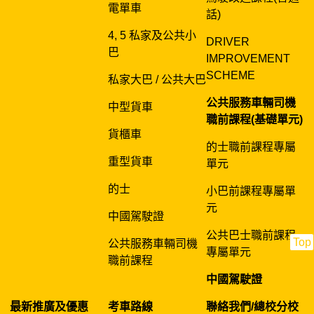
電單車
話)
4, 5 私家及公共小
DRIVER
巴
IMPROVEMENT
SCHEME
私家大巴 / 公共大巴
公共服務車輛司機
中型貨車
職前課程(基礎單元)
貨櫃車
的士職前課程專屬
重型貨車
單元
的士
小巴前課程專屬單
元
中國駕駛證
公共巴士職前課程
Top
公共服務車輛司機
專屬單元
職前課程
中國駕駛證
最新推廣及優惠
考車路線
聯絡我們/總校分校